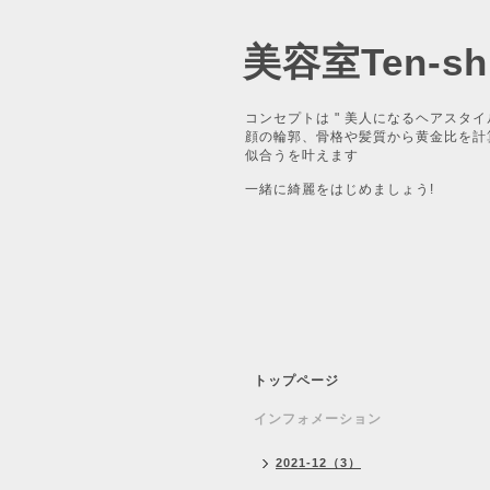
美容室Ten-shi
コンセプトは " 美人になるヘアスタイ
顔の輪郭、骨格や髪質から黄金比を計
似合うを叶えます
一緒に綺麗をはじめましょう!
トップページ
インフォメーション
2021-12（3）