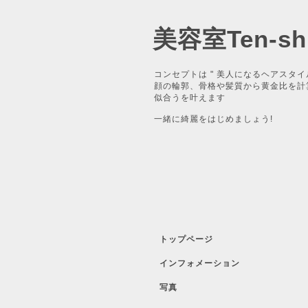
美容室Ten-shi
コンセプトは " 美人になるヘアスタイ
顔の輪郭、骨格や髪質から黄金比を計
似合うを叶えます
一緒に綺麗をはじめましょう!
トップページ
インフォメーション
写真